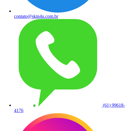
contato@skin4u.com.br
(61) 99618-
4176